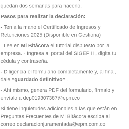
quedan dos semanas para hacerlo.
Pasos para realizar la declaración:
- Ten a la mano el Certificado de Ingresos y
Retenciones 2025 (Disponible en Gestiona)
- Lee en
Mi Bitácora
el
tutorial
dispuesto por la
empresa. - Ingresa al portal del
SIGEP II
,
digita tu
cédula y contraseña.
- Diligencia el formulario completamente y, al final,
dale
“guardado definitivo”
.
- Ahí mismo, genera PDF del formulario, fírmalo y
envíalo a
dep019307387@epm.co
Si tiene inquietudes adicionales a las que están en
Preguntas Frecuentes de Mi Bitácora escriba al
correo
declaracionjuramentada@epm.com.co