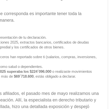
que corresponda es importante tener toda la
 manera.
resentación de tu declaración.
iones 2025, extractos bancarios, certificados de deudas
predial y los certificados de otros bienes.
rceros han reportado sobre ti (salarios, compras, inversiones,
como salud o dependientes.
2025 superaba los $224´096.000
o realizaste movimientos
or más de
$69´718.600
, estás obligado a declarar.
s afiliados, el pasado mes de mayo realizamos una
ación. Allí, la especialista en derecho tributario y
llada, hizo una detallada exposición y despejó