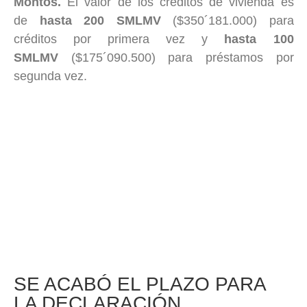
Montos.
El valor de los créditos de vivienda es
de
hasta
200 SMLMV
($350´181.000) para
créditos por primera vez y
hasta 100
SMLMV
($175´090.500) para préstamos por
segunda vez.
SE ACABÓ EL PLAZO PARA
LA DECLARACIÓN