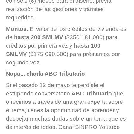
con seis (6) meses para el diseño, previa
realización de las gestiones y trámites
requeridos.
Montos.
El valor de los créditos de vivienda es
de
hasta 200 SMLMV
($350´181.000) para
créditos por primera vez y
hasta 100
SMLMV
($175´090.500) para préstamos por
segunda vez.
Ñapa... charla ABC Tributario
Si el pasado 12 de mayo te perdiste el
estupendo conversatorio
ABC Tributario
que
ofrecimos a través de una gran experta sobre
el tema, tienes la oportunidad de aprender y
despejar muchas dudas sobre un tema que es
de interés de todos.
Canal SINPRO Youtube