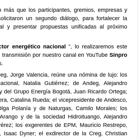
o más que los participantes, gremios, empresas y
licitaron un segundo diálogo, para fortalecer la
ctual y presentar propuestas unificadas al próximo
tor energético nacional
”, lo realizaremos este
on transmisión por nuestro canal en YouTube
Sinpro
s.
eg, Jorge Valencia, reúne una nómina de lujo: los
cional, Natalia Gutiérrez; de Andeg, Alejandro
y del Grupo Energía Bogotá, Juan Ricardo Ortega;
era, Catalina Rueda; el vicepresidente de Andesco,
Olga Polanía y de Naturgas, Camilo Morales; los
Arango y de la sociedad Hidroituango, Alejandro
Pérez; los exgerentes de EPM, Mauricio Restrepo,
 Isaac Dyner; el exdirector de la Creg, Christian