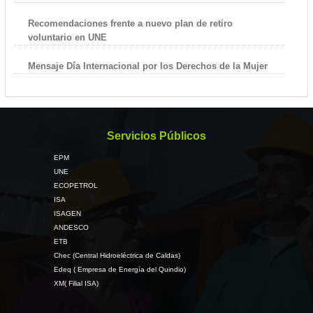
Recomendaciones frente a nuevo plan de retiro
voluntario en UNE
Mensaje Día Internacional por los Derechos de la Mujer
Servicios Públicos
EPM
UNE
ECOPETROL
ISA
ISAGEN
ANDESCO
ETB
Chec (Central Hidroeléctrica de Caldas)
Edeq ( Empresa de Energía del Quindio)
XM( Filial ISA)