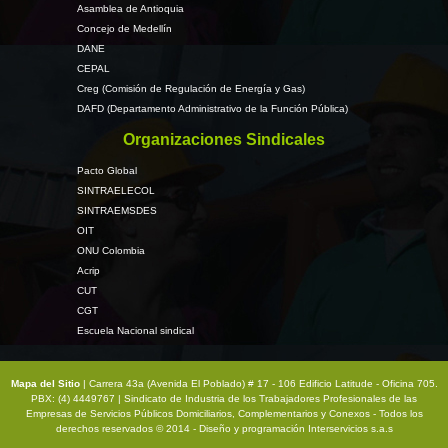
Asamblea de Antioquia
Concejo de Medellín
DANE
CEPAL
Creg (Comisión de Regulación de Energía y Gas)
DAFD (Departamento Administrativo de la Función Pública)
Organizaciones Sindicales
Pacto Global
SINTRAELECOL
SINTRAEMSDES
OIT
ONU Colombia
Acrip
CUT
CGT
Escuela Nacional sindical
Mapa del Sitio
| Carrera 43a (Avenida El Poblado) # 17 - 106 Edificio Latitude - Oficina 705.
PBX: (4) 4449767 | Sindicato de Industria de los Trabajadores Profesionales de las
Empresas de Servicios Públicos Domiciliarios, Complementarios y Conexos - Todos los
derechos reservados © 2014 - Diseño y programación
Interservicios s.a.s