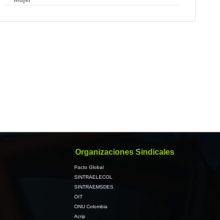
Organizaciones Sindicales
Pacto Global
SINTRAELECOL
SINTRAEMSDES
OIT
ONU Colombia
Acrip