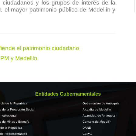
os ciudadanos y los grupos de interés de la
M, el mayor patrimonio público de Medellín y
fiende el patrimonio ciudadano
EPM y Medellín
Entidades Gubernamentales
cia de la República
Gobernación de Antioquia
io de la Protección Social
Alcaldía de Medellín
nstitucional
Asamblea de Antioquia
io de Minas y Energía
Concejo de Medellín
de la República
DANE
de Representantes
CEPAL