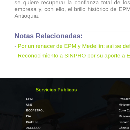
se quiere recuperar la confianza total de l
empresa y, con ello, el brillo histórico de EP
Antioquia.
Notas Relacionadas:
-
Por un renacer de EPM y Medellín: así se de
-
Reconocimiento a SINPRO por su aporte a 
Servicios Públicos
EPM
Presiden
UNE
Minister
ECOPETROL
Corte Co
ISA
Minister
ISAGEN
Senado 
ANDESCO
Cámara 