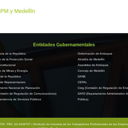
EPM y Medellín
Entidades Gubernamentales
cia de la República
Gobernación de Antioquia
io de la Protección Social
Alcaldía de Medellín
nstitucional
Asamblea de Antioquia
io de Minas y Energía
Concejo de Medellín
de la República
DANE
de Representantes
CEPAL
mento Nacional de Planeación
Creg (Comisión de Regulación de Ene
misión de Regulación de Comunicaciones)
DAFD (Departamento Administrativo d
endencia de Servicios Públicos
Pública)
na 705. PBX: (4) 4449767 | Sindicato de Industria de los Trabajadores Profesionales de las Empre