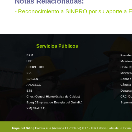
Notas Relacionadas:
-
Reconocimiento a SINPRO por su aporte a 
Servicios Públicos
EPM
Presiden
UNE
Minister
ECOPETROL
Corte Co
ISA
Minister
ISAGEN
Senado 
ANDESCO
Cámara 
ETB
Departa
Chec (Central Hidroeléctrica de Caldas)
CRC (Co
Edeq ( Empresa de Energía del Quindio)
Superint
XM( Filial ISA)
Mapa del Sitio
| Carrera 43a (Avenida El Poblado) # 17 - 106 Edificio Latitude - Ofici