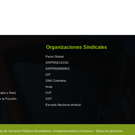
Organizaciones Sindicales
Pacto Global
SINTRAELECOL
SINTRAEMSDES
OIT
ONU Colombia
Acrip
rgía y Gas)
CUT
e la Función
CGT
Escuela Nacional sindical
sas de Servicios Públicos Domiciliarios, Complementarios y Conexos - Todos los derechos