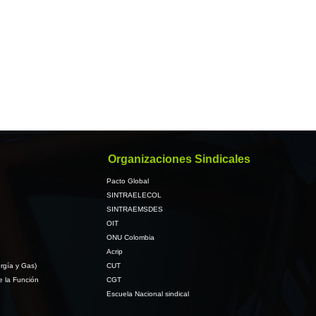
Organizaciones Sindicales
Pacto Global
SINTRAELECOL
SINTRAEMSDES
OIT
ONU Colombia
Acrip
rgía y Gas)
CUT
e la Función
CGT
Escuela Nacional sindical