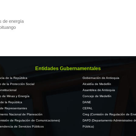
as de energía
roituango
Entidades Gubernamentales
cia de la República
Gobernación de Antioquia
io de la Protección Social
Alcaldía de Medellín
nstitucional
Asamblea de Antioquia
io de Minas y Energía
Concejo de Medellín
de la República
DANE
de Representantes
CEPAL
mento Nacional de Planeación
Creg (Comisión de Regulación de Ene
misión de Regulación de Comunicaciones)
DAFD (Departamento Administrativo d
endencia de Servicios Públicos
Pública)