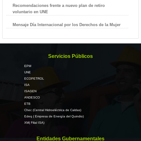
Recomendaciones frente a nuevo plan de retiro
voluntario en UNE
Mensaje Día Internacional por los Derechos de la Mujer
Servicios Públicos
EPM
UNE
ECOPETROL
ISA
ISAGEN
ANDESCO
ETB
Chec (Central Hidroeléctrica de Caldas)
Edeq ( Empresa de Energía del Quindio)
XM( Filial ISA)
Entidades Gubernamentales