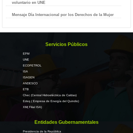
voluntario en UNE
Mensaje Día Internacional por los Derechos de la Mujer
Servicios Públicos
EPM
UNE
ECOPETROL
ISA
ISAGEN
ANDESCO
ETB
Chec (Central Hidroeléctrica de Caldas)
Edeq ( Empresa de Energía del Quindio)
XM( Filial ISA)
Entidades Gubernamentales
Presidencia de la República