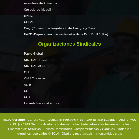
Asamblea de Antioquia
Concejo de Medellín
DANE
CEPAL
Creg (Comisión de Regulación de Energía y Gas)
DAFD (Departamento Administrativo de la Función Pública)
Organizaciones Sindicales
Pacto Global
SINTRAELECOL
SINTRAEMSDES
OIT
ONU Colombia
Acrip
CUT
CGT
Escuela Nacional sindical
Mapa del Sitio
| Carrera 43a (Avenida El Poblado) # 17 - 106 Edificio Latitude - Oficina 705.
PBX: (4) 4449767 | Sindicato de Industria de los Trabajadores Profesionales de las
Empresas de Servicios Públicos Domiciliarios, Complementarios y Conexos - Todos los
derechos reservados © 2014 - Diseño y programación
Interservicios s.a.s