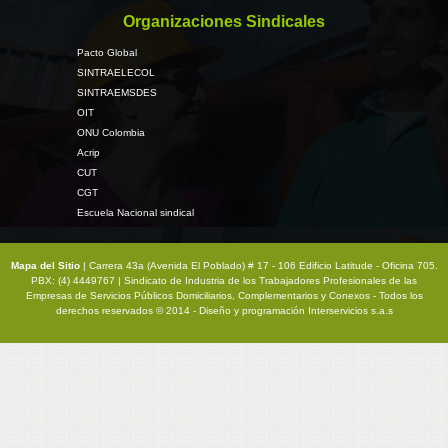
Organizaciones Sindicales
Pacto Global
SINTRAELECOL
SINTRAEMSDES
OIT
ONU Colombia
Acrip
CUT
CGT
Escuela Nacional sindical
Mapa del Sitio
| Carrera 43a (Avenida El Poblado) # 17 - 106 Edificio Latitude - Oficina 705.
PBX: (4) 4449767 | Sindicato de Industria de los Trabajadores Profesionales de las
Empresas de Servicios Públicos Domiciliarios, Complementarios y Conexos - Todos los
derechos reservados © 2014 - Diseño y programación
Interservicios s.a.s