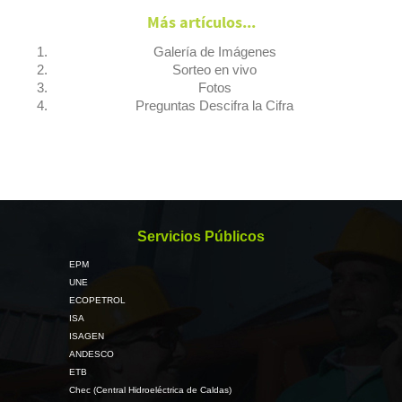
Más artículos...
Galería de Imágenes
Sorteo en vivo
Fotos
Preguntas Descifra la Cifra
Servicios Públicos
EPM
UNE
ECOPETROL
ISA
ISAGEN
ANDESCO
ETB
Chec (Central Hidroeléctrica de Caldas)