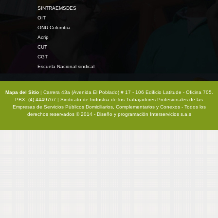
SINTRAEMSDES
OIT
ONU Colombia
Acrip
CUT
CGT
Escuela Nacional sindical
Mapa del Sitio
| Carrera 43a (Avenida El Poblado) # 17 - 106 Edificio Latitude - Oficina 705.
PBX: (4) 4449767 | Sindicato de Industria de los Trabajadores Profesionales de las
Empresas de Servicios Públicos Domiciliarios, Complementarios y Conexos - Todos los
derechos reservados © 2014 - Diseño y programación
Interservicios s.a.s