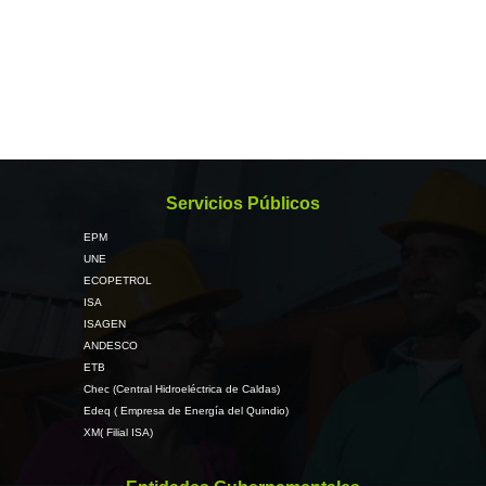
Servicios Públicos
EPM
UNE
ECOPETROL
ISA
ISAGEN
ANDESCO
ETB
Chec (Central Hidroeléctrica de Caldas)
Edeq ( Empresa de Energía del Quindio)
XM( Filial ISA)