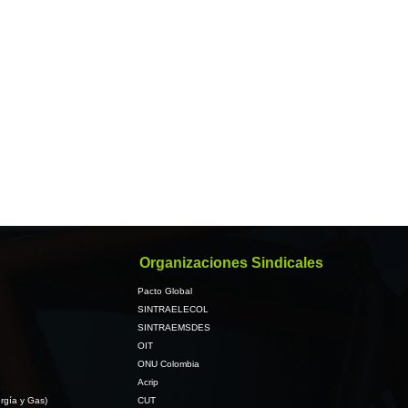
Organizaciones Sindicales
Pacto Global
SINTRAELECOL
SINTRAEMSDES
OIT
ONU Colombia
Acrip
rgía y Gas)
CUT