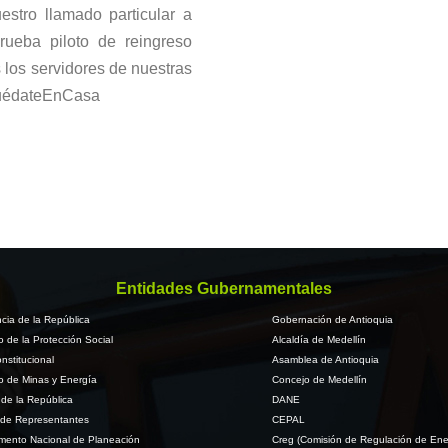
stro llamado particular a
ueba piloto de reingreso
 los servidores de nuestras
édateEnCasa
Entidades Gubernamentales
cia de la República
Gobernación de Antioquia
io de la Protección Social
Alcaldía de Medellín
nstitucional
Asamblea de Antioquia
io de Minas y Energía
Concejo de Medellín
de la República
DANE
de Representantes
CEPAL
mento Nacional de Planeación
Creg (Comisión de Regulación de Ene