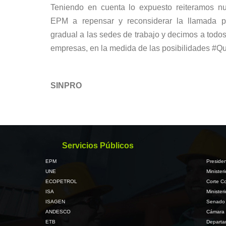
Teniendo en cuenta lo expuesto reiteramos nue
EPM a repensar y reconsiderar la llamada pr
gradual a las sedes de trabajo y decimos a todos
empresas, en la medida de las posibilidades
#Qu
SINPRO
Servicios Públicos
EPM
Presiden
UNE
Minister
ECOPETROL
Corte Co
ISA
Minister
ISAGEN
Senado 
ANDESCO
Cámara 
ETB
Departa