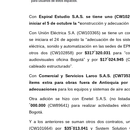
Con
Espiral Estudio S.A.S. se tiene uno (CW10
iniciar el 5 de octubre la “c
onstrucción y adecuación
Con Unión Eléctrica S.A. (CW103365) se tiene un co
se iniciara el 24 de agosto la “adecuación de los sis
eléctrica, sonido y automatización en las sedes de E
otros dos (CW102858) por
$317´320.031
para “co
audiovisuales oficina Bogotá” y por
$17´024.945
(C
cableado estructurado”.
Con
Comercial y Servicios Larco S.A.S. (CW735
ítems extra para obras fuera de Antioquia po
adecuaciones
para los equipos y sistemas de aire aco
Otra adición se hizo con Enetel S.A.S. (no lista
´000.000
(CW89641) para realizar actividades eléct
Bogotá.
Y a los anteriores se suman otros dos contratos, u
(CW101664) por
$35´013.041
y System Solution