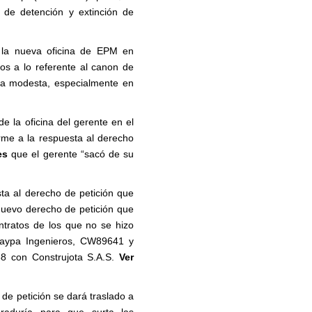
 de detención y extinción de
e la nueva oficina de EPM en
 a lo referente al canon de
da modesta, especialmente en
de la oficina del gerente en el
me a la respuesta al derecho
es
que el gerente “sacó de su
ta al derecho de petición que
uevo derecho de petición que
ntratos de los que no se hizo
aypa Ingenieros, CW89641 y
 con Construjota S.A.S.
Ver
 de petición se dará traslado a
raduría para que surta las