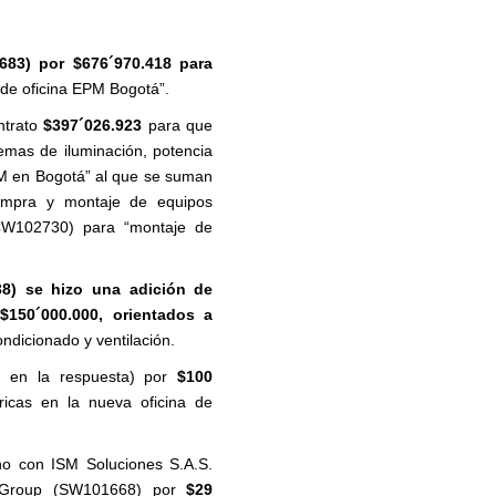
2683) por
$676´970.418
para
 de oficina EPM Bogotá”.
ntrato
$397´026.923
para que
temas de iluminación, potencia
PM en Bogotá” al que se suman
mpra y montaje de equipos
W102730) para “montaje de
38) se hizo una adición de
r
$150´000.000
, orientados a
ndicionado y ventilación.
da en la respuesta) por
$100
ricas en la nueva oficina de
no con ISM Soluciones S.A.S.
 Group (SW101668) por
$29