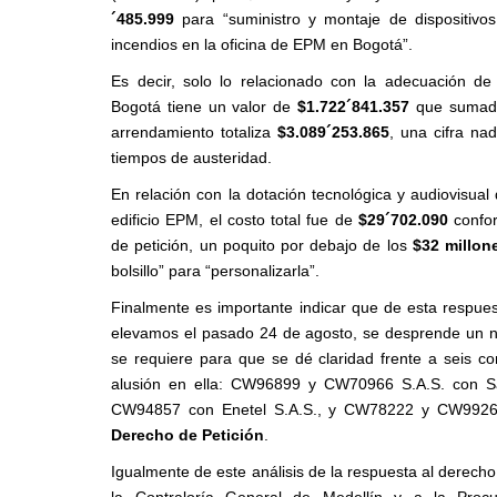
´485.999
para “suministro y montaje de dispositivos
incendios en la oficina de EPM en Bogotá”.
Es decir, solo lo relacionado con la adecuación d
Bogotá tiene un valor de
$1.722´841.357
que sumados
arrendamiento totaliza
$3.089´253.865
, una cifra na
tiempos de austeridad.
En relación con la dotación tecnológica y audiovisual 
edificio EPM, el costo total fue de
$29´702.090
confor
de petición, un poquito por debajo de los
$32 millon
bolsillo” para “personalizarla”.
Finalmente es importante indicar que de esta respues
elevamos el pasado 24 de agosto, se desprende un n
se requiere para que se dé claridad frente a seis co
alusión en ella: CW96899 y CW70966 S.A.S. con S
CW94857 con Enetel S.A.S., y CW78222 y CW99268
Derecho de Petición
.
Igualmente de este análisis de la respuesta al derecho
la Contraloría General de Medellín y a la Procu