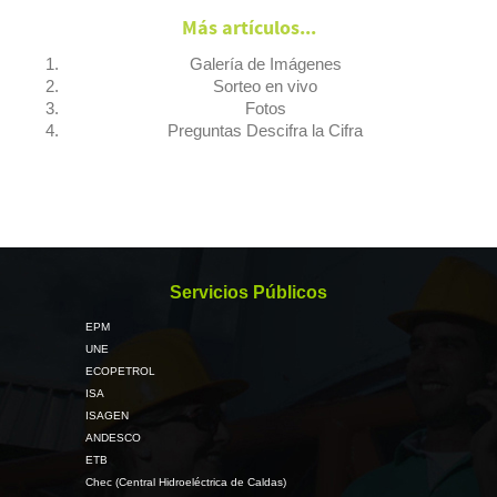
Más artículos...
Galería de Imágenes
Sorteo en vivo
Fotos
Preguntas Descifra la Cifra
Servicios Públicos
EPM
UNE
ECOPETROL
ISA
ISAGEN
ANDESCO
ETB
Chec (Central Hidroeléctrica de Caldas)