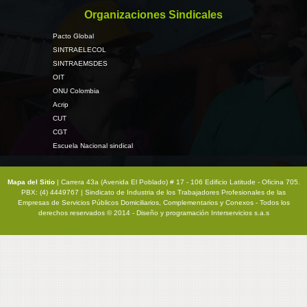
Organizaciones Sindicales
Pacto Global
SINTRAELECOL
SINTRAEMSDES
OIT
ONU Colombia
Acrip
CUT
CGT
Escuela Nacional sindical
Mapa del Sitio
| Carrera 43a (Avenida El Poblado) # 17 - 106 Edificio Latitude - Oficina 705.
PBX: (4) 4449767 | Sindicato de Industria de los Trabajadores Profesionales de las
Empresas de Servicios Públicos Domiciliarios, Complementarios y Conexos - Todos los
derechos reservados © 2014 - Diseño y programación
Interservicios s.a.s