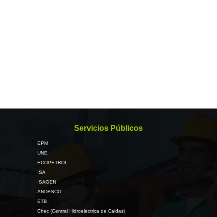
Servicios Públicos
EPM
UNE
ECOPETROL
ISA
ISAGEN
ANDESCO
ETB
Chec (Central Hidroeléctrica de Caldas)