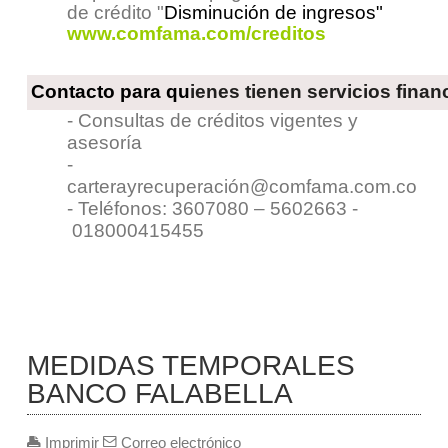
de crédito "
Disminución de ingresos"
www.comfama.com/creditos
Contacto
para qu
ienes tienen servicios finan
- Consultas de créditos vigentes y
asesoría
-
carterayrecuperació
n@comfama.com.co
- Teléfonos: 3607080 – 5602663 -
018000415455
MEDIDAS TEMPORALES
BANCO FALABELLA
Imprimir
Correo electrónico