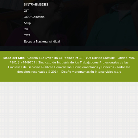
SINTRAEMSDES
OIT
ONU Colombia
Acrip
CUT
CGT
Escuela Nacional sindical
Mapa del Sitio
| Carrera 43a (Avenida El Poblado) # 17 - 106 Edificio Latitude - Oficina 705.
PBX: (4) 4449767 | Sindicato de Industria de los Trabajadores Profesionales de las
Empresas de Servicios Públicos Domiciliarios, Complementarios y Conexos - Todos los
derechos reservados © 2014 - Diseño y programación
Interservicios s.a.s