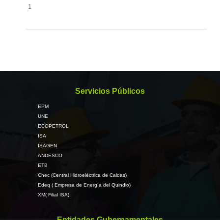
1
Servicios Públicos
EPM
UNE
ECOPETROL
ISA
ISAGEN
ANDESCO
ETB
Chec (Central Hidroeléctrica de Caldas)
Edeq ( Empresa de Energía del Quindio)
XM( Filial ISA)
Entidades Gubernamentales