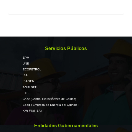
Servicios Públicos
EPM
UNE
ECOPETROL
ISA
ISAGEN
ANDESCO
ETB
Chec (Central Hidroeléctrica de Caldas)
Edeq ( Empresa de Energía del Quindio)
XM( Filial ISA)
Entidades Gubernamentales