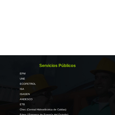
Servicios Públicos
EPM
UNE
ECOPETROL
ISA
ISAGEN
ANDESCO
ETB
Chec (Central Hidroeléctrica de Caldas)
Edeq ( Empresa de Energía del Quindio)