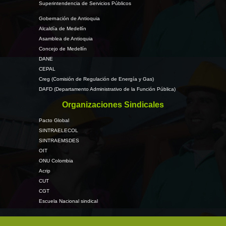
Superintendencia de Servicios Públicos
Gobernación de Antioquia
Alcaldía de Medellín
Asamblea de Antioquia
Concejo de Medellín
DANE
CEPAL
Creg (Comisión de Regulación de Energía y Gas)
DAFD (Departamento Administrativo de la Función Pública)
Organizaciones Sindicales
Pacto Global
SINTRAELECOL
SINTRAEMSDES
OIT
ONU Colombia
Acrip
CUT
CGT
Escuela Nacional sindical