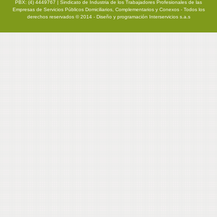
PBX: (4) 4449767 | Sindicato de Industria de los Trabajadores Profesionales de las
Empresas de Servicios Públicos Domiciliarios, Complementarios y Conexos - Todos los
derechos reservados © 2014 - Diseño y programación
Interservicios s.a.s