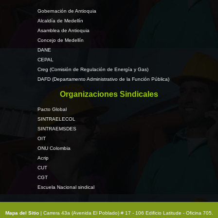
Gobernación de Antioquia
Alcaldía de Medellín
Asamblea de Antioquia
Concejo de Medellín
DANE
CEPAL
Creg (Comisión de Regulación de Energía y Gas)
DAFD (Departamento Administrativo de la Función Pública)
Organizaciones Sindicales
Pacto Global
SINTRAELECOL
SINTRAEMSDES
OIT
ONU Colombia
Acrip
CUT
CGT
Escuela Nacional sindical
Mapa del Sitio
| Carrera 43a (Avenida El Poblado) # 17 - 106 Edificio Latitude - Oficina 705.