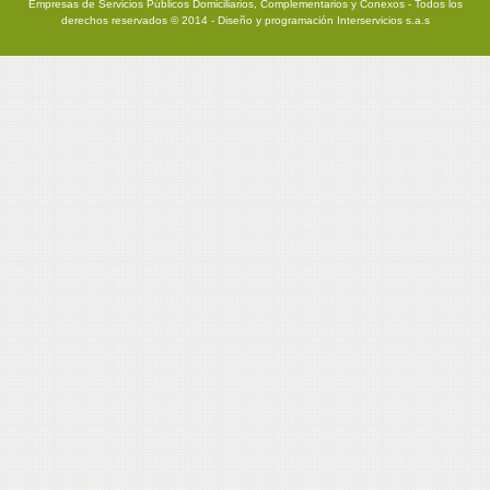
Empresas de Servicios Públicos Domiciliarios, Complementarios y Conexos - Todos los
derechos reservados © 2014 - Diseño y programación
Interservicios s.a.s