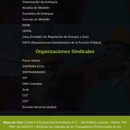
Gobernación de Antioquia
Alcaldía de Medellín
Asamblea de Antioquia
Concejo de Medellín
DANE
CEPAL
Creg (Comisión de Regulación de Energía y Gas)
DAFD (Departamento Administrativo de la Función Pública)
Organizaciones Sindicales
Pacto Global
SINTRAELECOL
SINTRAEMSDES
OIT
ONU Colombia
Acrip
CUT
CGT
Escuela Nacional sindical
Mapa del Sitio
| Carrera 43a (Avenida El Poblado) # 17 - 106 Edificio Latitude - Oficina 705.
PBX: (4) 4449767 | Sindicato de Industria de los Trabajadores Profesionales de las