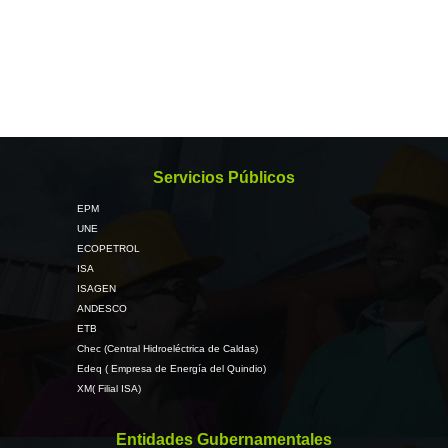
Servicios Públicos
EPM
UNE
ECOPETROL
ISA
ISAGEN
ANDESCO
ETB
Chec (Central Hidroeléctrica de Caldas)
Edeq ( Empresa de Energía del Quindio)
XM( Filial ISA)
Entidades Gubernamentales