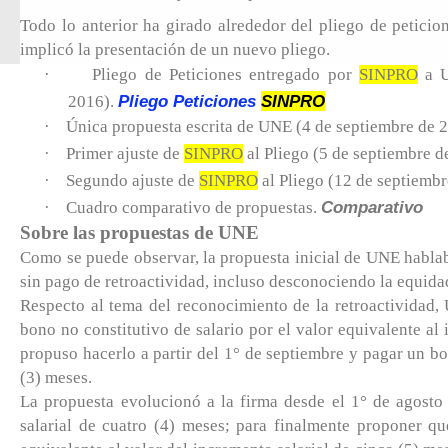
Todo lo anterior ha girado alrededor del pliego de petici
implicó la presentación de un nuevo pliego.
·
Pliego de Peticiones entregado por
SINPRO
a U
Pliego Peticiones
SINPRO
2016).
·
Única propuesta escrita de UNE (4 de septiembre de 
·
Primer ajuste de
SINPRO
al Pliego (5 de septiembre d
·
Segundo ajuste de
SINPRO
al Pliego (12 de septiemb
Comparativo
·
Cuadro comparativo de propuestas.
Sobre las propuestas de UNE
Como se puede observar, la propuesta inicial de UNE hablab
sin pago de retroactividad, incluso desconociendo la equida
Respecto al tema del reconocimiento de la retroactividad,
bono no constitutivo de salario por el valor equivalente al
propuso hacerlo a partir del 1° de septiembre y pagar un bo
(3) meses.
La propuesta evolucionó a la firma desde el 1° de agosto
salarial de cuatro (4) meses; para finalmente proponer qu