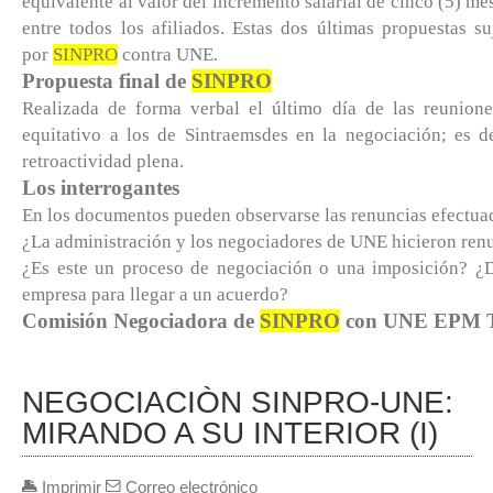
equivalente al valor del incremento salarial de cinco (5) m
entre todos los afiliados. Estas dos últimas propuestas su
por
SINPRO
contra UNE.
Propuesta final de
SINPRO
Realizada de forma verbal el último día de las reunione
equitativo a los de Sintraemsdes en la negociación; es de
retroactividad plena.
Los interrogantes
En los documentos pueden observarse las renuncias efectua
¿La administración y los negociadores de UNE hicieron ren
¿Es este un proceso de negociación o una imposición? ¿Dó
empresa para llegar a un acuerdo?
Comisión Negociadora de
SINPRO
con UNE EPM Te
NEGOCIACIÒN SINPRO-UNE:
MIRANDO A SU INTERIOR (I)
Imprimir
Correo electrónico