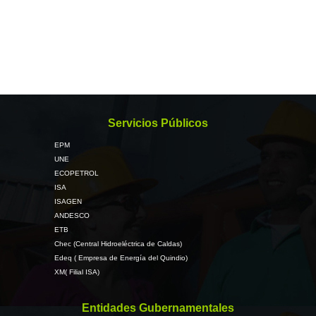
Servicios Públicos
EPM
UNE
ECOPETROL
ISA
ISAGEN
ANDESCO
ETB
Chec (Central Hidroeléctrica de Caldas)
Edeq ( Empresa de Energía del Quindio)
XM( Filial ISA)
Entidades Gubernamentales