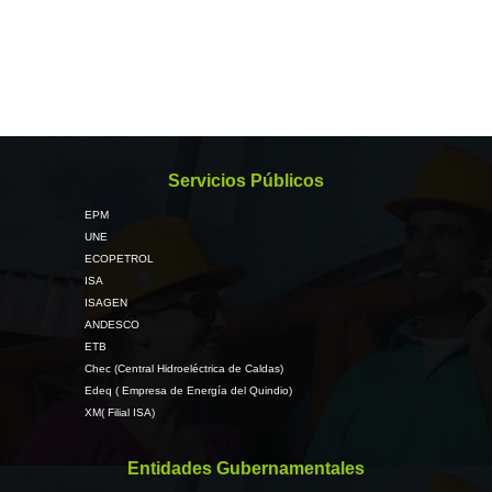
Servicios Públicos
EPM
UNE
ECOPETROL
ISA
ISAGEN
ANDESCO
ETB
Chec (Central Hidroeléctrica de Caldas)
Edeq ( Empresa de Energía del Quindio)
XM( Filial ISA)
Entidades Gubernamentales