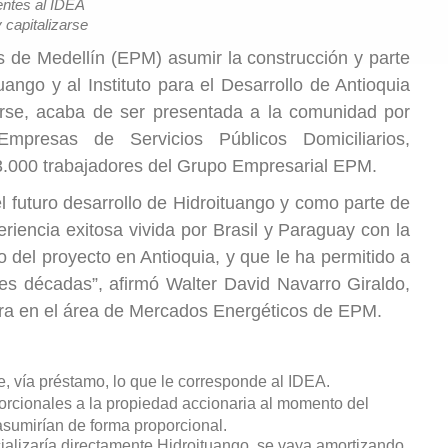
entes al IDEA
 capitalizarse
 de Medellín (EPM) asumir la construcción y parte
tuango y al Instituto para el Desarrollo de Antioquia
arse, acaba de ser presentada a la comunidad por
mpresas de Servicios Públicos Domiciliarios,
.000 trabajadores del Grupo Empresarial EPM.
l futuro desarrollo de Hidroituango y como parte de
eriencia exitosa vivida por Brasil y Paraguay con la
so del proyecto en Antioquia, y que le ha permitido a
es décadas”, afirmó Walter David Navarro Giraldo,
bora en el área de Mercados Energéticos de EPM.
, vía préstamo, lo que le corresponde al IDEA.
porcionales a la propiedad accionaria al momento del
sumirían de forma proporcional.
alizaría directamente Hidroituango, se vaya amortizando