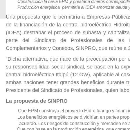
Construcción la haría EPM y prestaría dineros correspondi
Producción energética permitiría al IDEA amortizar deuda y
Una propuesta que le permitiría a Empresas Públicas
de la financiación de la central hidroeléctrica Hidroi
(IDEA) destrabar el proceso de subasta y capitaliz
parte del Sindicato de Profesionales de las E
Complementarios y Conexos, SINPRO, que reúne a 3
“Dicha alternativa, que nace de la preocupación por e
su responsabilidad social sindical, se basa en la exp
central hidroeléctrica Itaipú (12 GW), aplicable al ca
ambas naciones tener grandes beneficios durante tr
Presidente del Sindicato de Profesionales, quien la
La propuesta de SINPRO
Que EPM construya el proyecto Hidroituango y financie
Los beneficios energéticos se dividirían en partes pro
acuerdo. Los riesgos de construcción y mercadeo se a
Que con base en la producción energética, que comerci