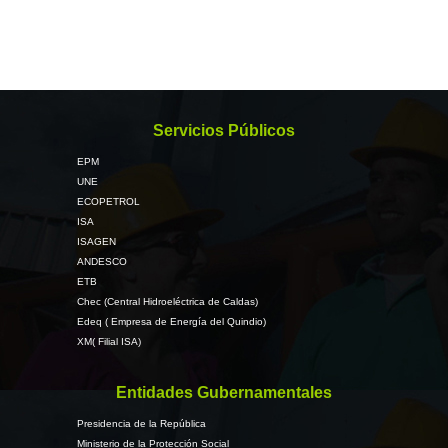
Servicios Públicos
EPM
UNE
ECOPETROL
ISA
ISAGEN
ANDESCO
ETB
Chec (Central Hidroeléctrica de Caldas)
Edeq ( Empresa de Energía del Quindio)
XM( Filial ISA)
Entidades Gubernamentales
Presidencia de la República
Ministerio de la Protección Social