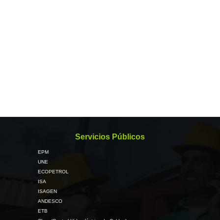
Servicios Públicos
EPM
UNE
ECOPETROL
ISA
ISAGEN
ANDESCO
ETB