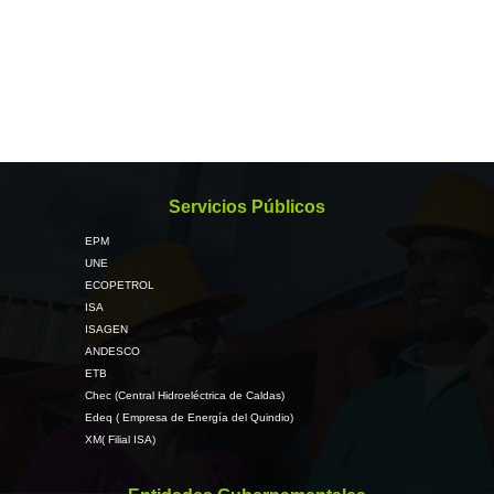
Servicios Públicos
EPM
UNE
ECOPETROL
ISA
ISAGEN
ANDESCO
ETB
Chec (Central Hidroeléctrica de Caldas)
Edeq ( Empresa de Energía del Quindio)
XM( Filial ISA)