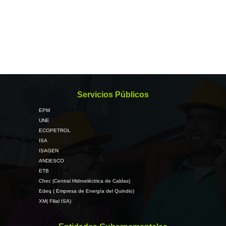
Servicios Públicos
EPM
UNE
ECOPETROL
ISA
ISAGEN
ANDESCO
ETB
Chec (Central Hidroeléctrica de Caldas)
Edeq ( Empresa de Energía del Quindio)
XM( Filial ISA)