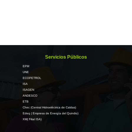
Servicios Públicos
EPM
UNE
ECOPETROL
ISA
ISAGEN
ANDESCO
ETB
Chec (Central Hidroeléctrica de Caldas)
Edeq ( Empresa de Energía del Quindio)
XM( Filial ISA)