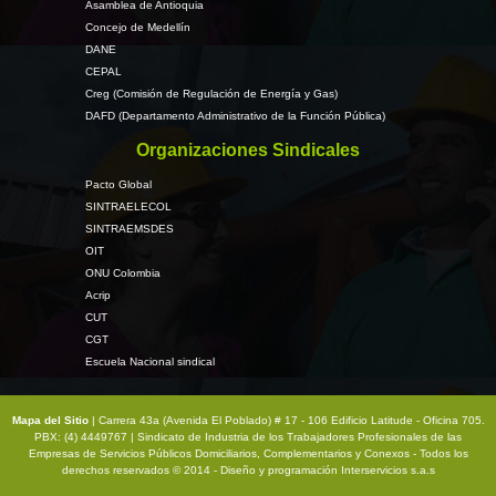
Asamblea de Antioquia
Concejo de Medellín
DANE
CEPAL
Creg (Comisión de Regulación de Energía y Gas)
DAFD (Departamento Administrativo de la Función Pública)
Organizaciones Sindicales
Pacto Global
SINTRAELECOL
SINTRAEMSDES
OIT
ONU Colombia
Acrip
CUT
CGT
Escuela Nacional sindical
Mapa del Sitio
| Carrera 43a (Avenida El Poblado) # 17 - 106 Edificio Latitude - Oficina 705.
PBX: (4) 4449767 | Sindicato de Industria de los Trabajadores Profesionales de las
Empresas de Servicios Públicos Domiciliarios, Complementarios y Conexos - Todos los
derechos reservados © 2014 - Diseño y programación
Interservicios s.a.s