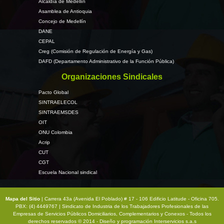
Alcaldía de Medellín
Asamblea de Antioquia
Concejo de Medellín
DANE
CEPAL
Creg (Comisión de Regulación de Energía y Gas)
DAFD (Departamento Administrativo de la Función Pública)
Organizaciones Sindicales
Pacto Global
SINTRAELECOL
SINTRAEMSDES
OIT
ONU Colombia
Acrip
CUT
CGT
Escuela Nacional sindical
Mapa del Sitio
| Carrera 43a (Avenida El Poblado) # 17 - 106 Edificio Latitude - Oficina 705.
PBX: (4) 4449767 | Sindicato de Industria de los Trabajadores Profesionales de las
Empresas de Servicios Públicos Domiciliarios, Complementarios y Conexos - Todos los
derechos reservados © 2014 - Diseño y programación
Interservicios s.a.s