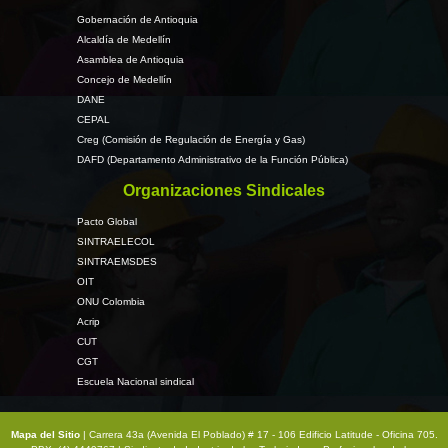
Gobernación de Antioquia
Alcaldía de Medellín
Asamblea de Antioquia
Concejo de Medellín
DANE
CEPAL
Creg (Comisión de Regulación de Energía y Gas)
DAFD (Departamento Administrativo de la Función Pública)
Organizaciones Sindicales
Pacto Global
SINTRAELECOL
SINTRAEMSDES
OIT
ONU Colombia
Acrip
CUT
CGT
Escuela Nacional sindical
Mapa del Sitio
| Carrera 43a (Avenida El Poblado) # 17 - 106 Edificio Latitude - Oficina 705.