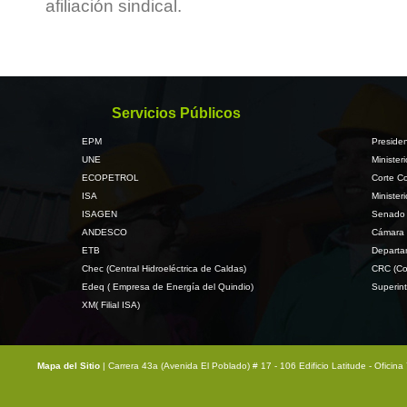
afiliación sindical.
Servicios Públicos
EPM
Presiden
UNE
Minister
ECOPETROL
Corte Co
ISA
Minister
ISAGEN
Senado 
ANDESCO
Cámara 
ETB
Departa
Chec (Central Hidroeléctrica de Caldas)
CRC (Co
Edeq ( Empresa de Energía del Quindio)
Superint
XM( Filial ISA)
Mapa del Sitio
| Carrera 43a (Avenida El Poblado) # 17 - 106 Edificio Latitude - Ofici