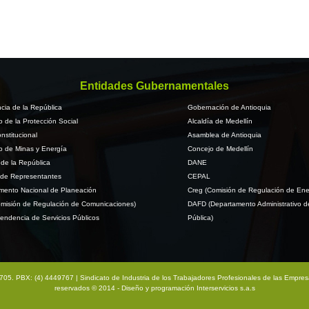
Entidades Gubernamentales
cia de la República
Gobernación de Antioquia
io de la Protección Social
Alcaldía de Medellín
nstitucional
Asamblea de Antioquia
io de Minas y Energía
Concejo de Medellín
de la República
DANE
de Representantes
CEPAL
mento Nacional de Planeación
Creg (Comisión de Regulación de Ene
misión de Regulación de Comunicaciones)
DAFD (Departamento Administrativo d
endencia de Servicios Públicos
Pública)
na 705. PBX: (4) 4449767 | Sindicato de Industria de los Trabajadores Profesionales de las Empre
reservados © 2014 - Diseño y programación
Interservicios s.a.s