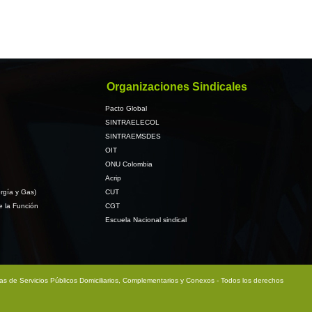
Organizaciones Sindicales
Pacto Global
SINTRAELECOL
SINTRAEMSDES
OIT
ONU Colombia
Acrip
rgía y Gas)
CUT
e la Función
CGT
Escuela Nacional sindical
sas de Servicios Públicos Domiciliarios, Complementarios y Conexos - Todos los derechos