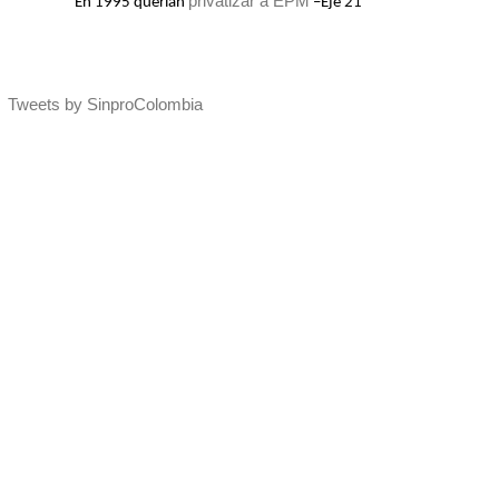
privatizar a EPM
En 1995 querían
–Eje 21
Tweets by SinproColombia