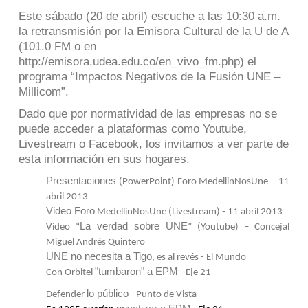
Este sábado (20 de abril) escuche a las 10:30 a.m.
la retransmisión por la Emisora Cultural de la U de A
(101.0 FM o en
http://emisora.udea.edu.co/en_vivo_fm.php
) el
programa “Impactos Negativos de la Fusión UNE –
Millicom”.
Dado que por normatividad de las empresas no se
puede acceder a plataformas como Youtube,
Livestream o Facebook, los invitamos a ver parte de
esta información en sus hogares.
Presentaciones
(PowerPoint) Foro MedellinNosUne – 11
abril 2013
Video Foro
MedellinNosUne (Livestream) - 11 abril 2013
La verdad sobre UNE
Video “
” (Youtube) – Concejal
Miguel Andrés Quintero
UNE no necesita a Tigo
, es al revés
-
El Mundo
"tumbaron" a EPM
Con Orbitel
- Eje 21
lo público
Defender
-
Punto de Vista