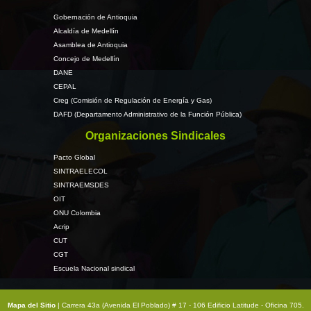
Gobernación de Antioquia
Alcaldía de Medellín
Asamblea de Antioquia
Concejo de Medellín
DANE
CEPAL
Creg (Comisión de Regulación de Energía y Gas)
DAFD (Departamento Administrativo de la Función Pública)
Organizaciones Sindicales
Pacto Global
SINTRAELECOL
SINTRAEMSDES
OIT
ONU Colombia
Acrip
CUT
CGT
Escuela Nacional sindical
Mapa del Sitio
| Carrera 43a (Avenida El Poblado) # 17 - 106 Edificio Latitude - Oficina 705.