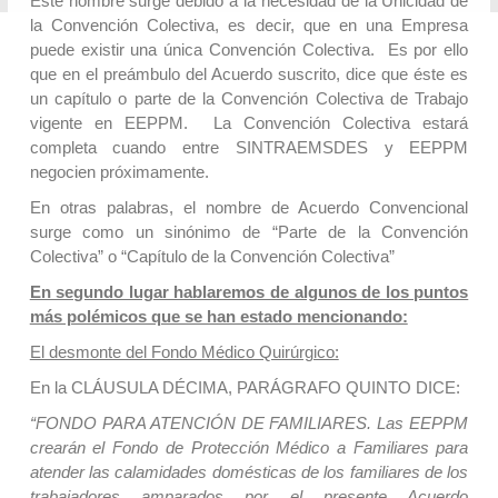
Este nombre surge debido a la necesidad de la Unicidad de
la Convención Colectiva, es decir, que en una Empresa
puede existir una única Convención Colectiva. Es por ello
que en el preámbulo del Acuerdo suscrito, dice que éste es
un capítulo o parte de la Convención Colectiva de Trabajo
vigente en EEPPM. La Convención Colectiva estará
completa cuando entre SINTRAEMSDES y EEPPM
negocien próximamente.
En otras palabras, el nombre de Acuerdo Convencional
surge como un sinónimo de “Parte de la Convención
Colectiva” o “Capítulo de la Convención Colectiva”
En segundo lugar hablaremos de algunos de los puntos
más polémicos que se han estado mencionando:
El desmonte del Fondo Médico Quirúrgico:
En la CLÁUSULA DÉCIMA, PARÁGRAFO QUINTO DICE:
“FONDO PARA ATENCIÓN DE FAMILIARES. Las EEPPM
crearán el Fondo de Protección Médico a Familiares para
atender las calamidades domésticas de los familiares de los
trabajadores amparados por el presente Acuerdo