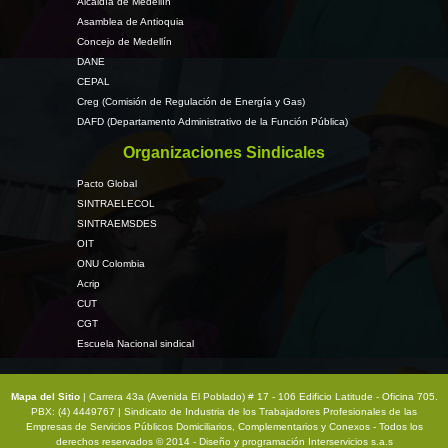
Alcaldía de Medellín
Asamblea de Antioquia
Concejo de Medellín
DANE
CEPAL
Creg (Comisión de Regulación de Energía y Gas)
DAFD (Departamento Administrativo de la Función Pública)
Organizaciones Sindicales
Pacto Global
SINTRAELECOL
SINTRAEMSDES
OIT
ONU Colombia
Acrip
CUT
CGT
Escuela Nacional sindical
Mapa del Sitio
| Carrera 43a (Avenida El Poblado) # 17 - 106 Edificio Latitude - Oficina 705.
PBX: (4) 4449767 | Sindicato de Industria de los Trabajadores Profesionales de las
Empresas de Servicios Públicos Domiciliarios, Complementarios y Conexos - Todos los
derechos reservados © 2014 - Diseño y programación
Interservicios s.a.s