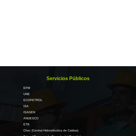
Servicios Públicos
EPM
UNE
ECOPETROL
ISA
ISAGEN
ANDESCO
ETB
Chec (Central Hidroeléctrica de Caldas)