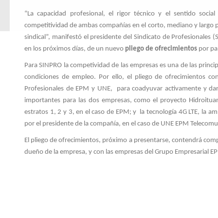
“La capacidad profesional, el rigor técnico y el sentido soc
competitividad de ambas compañías en el corto, mediano y largo p
sindical”, manifestó el presidente del Sindicato de Profesionales
en los próximos días, de un nuevo
pliego de ofrecimientos
por par
Para SINPRO la competividad de las empresas es una de las principa
condiciones de empleo. Por ello, el pliego de ofrecimientos co
Profesionales de EPM y UNE, para coadyuvar activamente y dar el
importantes para las dos empresas, como el proyecto Hidroituan
estratos 1, 2 y 3, en el caso de EPM; y la tecnología 4G LTE, la 
por el presidente de la compañía, en el caso de UNE EPM Telecomu
El pliego de ofrecimientos, próximo a presentarse, contendrá co
dueño de la empresa, y con las empresas del Grupo Empresarial E