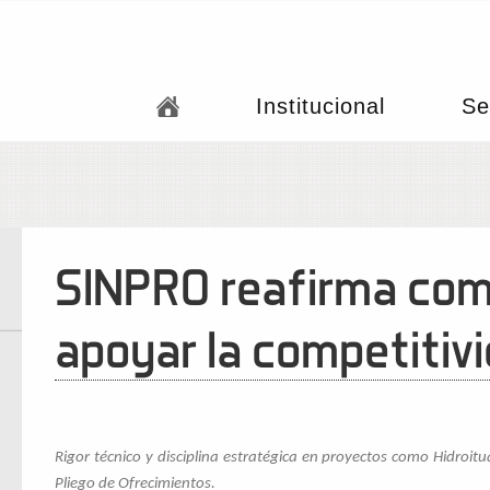
Institucional
Se
SINPRO reafirma com
apoyar la competitiv
Rigor técnico y disciplina estratégica en proyectos como Hidroi
Pliego de Ofrecimientos.