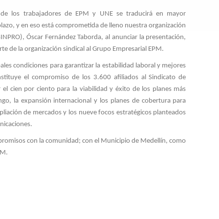
ial de los trabajadores de EPM y UNE se traducirá en mayor
lazo, y en eso está comprometida de lleno nuestra organización
 (SINPRO), Óscar Fernández Taborda, al anunciar la presentación,
te de la organización sindical al Grupo Empresarial EPM.
les condiciones para garantizar la estabilidad laboral y mejores
nstituye el compromiso de los 3.600 afiliados al Sindicato de
 cien por ciento para la viabilidad y éxito de los planes más
go, la expansión internacional y los planes de cobertura para
ampliación de mercados y los nueve focos estratégicos planteados
nicaciones.
mpromisos con la comunidad; con el Municipio de Medellín, como
PM.