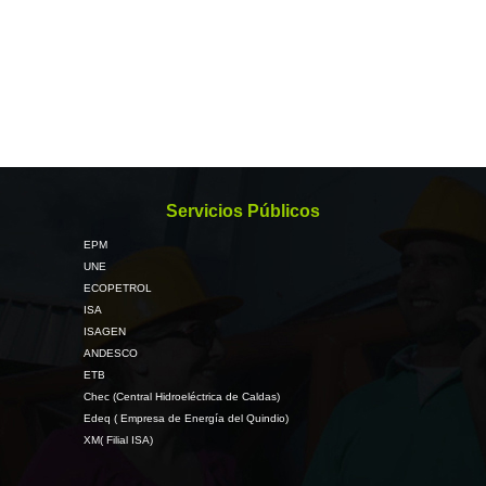
Servicios Públicos
EPM
UNE
ECOPETROL
ISA
ISAGEN
ANDESCO
ETB
Chec (Central Hidroeléctrica de Caldas)
Edeq ( Empresa de Energía del Quindio)
XM( Filial ISA)