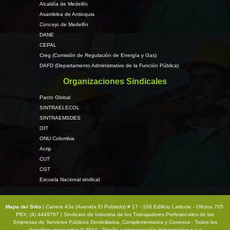
Alcaldía de Medellín
Asamblea de Antioquia
Concejo de Medellín
DANE
CEPAL
Creg (Comisión de Regulación de Energía y Gas)
DAFD (Departamento Administrativo de la Función Pública)
Organizaciones Sindicales
Pacto Global
SINTRAELECOL
SINTRAEMSDES
OIT
ONU Colombia
Acrip
CUT
CGT
Escuela Nacional sindical
Mapa del Sitio
| Carrera 43a (Avenida El Poblado) # 17 - 106 Edificio Latitude - Oficina 705.
PBX: (4) 4449767 | Sindicato de Industria de los Trabajadores Profesionales de las
Empresas de Servicios Públicos Domiciliarios, Complementarios y Conexos - Todos los
derechos reservados © 2014 - Diseño y programación
Interservicios s.a.s