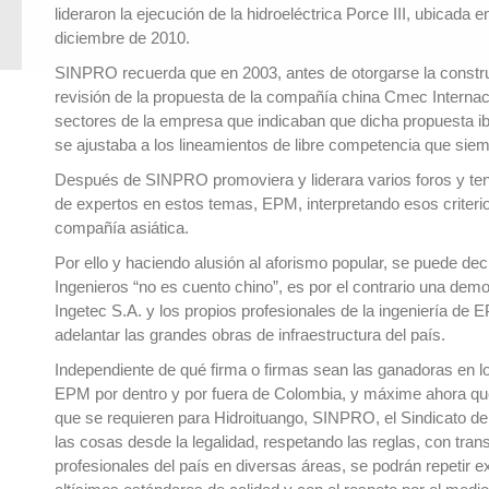
lideraron la ejecución de la hidroeléctrica Porce III, ubicada
diciembre de 2010.
SINPRO recuerda que en 2003, antes de otorgarse la construcc
revisión de la propuesta de la compañía china Cmec Internac
sectores de la empresa que indicaban que dicha propuesta ib
se ajustaba a los lineamientos de libre competencia que sie
Después de SINPRO promoviera y liderara varios foros y te
de expertos en estos temas, EPM, interpretando esos criterios
compañía asiática.
Por ello y haciendo alusión al aforismo popular, se puede de
Ingenieros “no es cuento chino”, es por el contrario una demo
Ingetec S.A. y los propios profesionales de la ingeniería de 
adelantar las grandes obras de infraestructura del país.
Independiente de qué firma o firmas sean las ganadoras en l
EPM por dentro y por fuera de Colombia, y máxime ahora que 
que se requieren para Hidroituango, SINPRO, el Sindicato d
las cosas desde la legalidad, respetando las reglas, con tra
profesionales del país en diversas áreas, se podrán repetir 