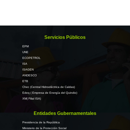
Servicios Públicos
EPM
UNE
ECOPETROL
ISA
ISAGEN
ANDESCO
ETB
Chec (Central Hidroeléctrica de Caldas)
Edeq ( Empresa de Energía del Quindio)
XM( Filial ISA)
Entidades Gubernamentales
Presidencia de la República
Ministerio de la Protección Social