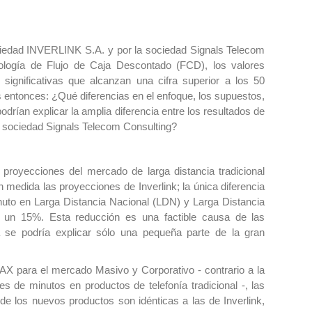
ociedad INVERLINK S.A. y por la sociedad Signals Telecom
dología de Flujo de Caja Descontado (FCD), los valores
significativas que alcanzan una cifra superior a los 50
s entonces: ¿Qué diferencias en el enfoque, los supuestos,
drían explicar la amplia diferencia entre los resultados de
a sociedad Signals Telecom Consulting?
 proyecciones del mercado de larga distancia tradicional
n medida las proyecciones de Inverlink; la única diferencia
inuto en Larga Distancia Nacional (LDN) y Larga Distancia
 y un 15%. Esta reducción es una factible causa de las
la se podría explicar sólo una pequeña parte de la gran
 para el mercado Masivo y Corporativo - contrario a la
s de minutos en productos de telefonía tradicional -, las
e los nuevos productos son idénticas a las de Inverlink,