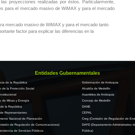
las proyecciones realizadas por éstos. Particularmente,
laces para el mercado masivo de WiMAX y para el mercado
para mercado masivo de WiMAX y para el mercado tanto
ante factor para explicar las diferencias en la
Entidades Gubernamentales
cia de la República
Gobernación de Antioquia
io de la Protección Social
Alcaldía de Medellín
nstitucional
Asamblea de Antioquia
io de Minas y Energía
Concejo de Medellín
de la República
DANE
de Representantes
CEPAL
mento Nacional de Planeación
Creg (Comisión de Regulación de Ene
misión de Regulación de Comunicaciones)
DAFD (Departamento Administrativo d
endencia de Servicios Públicos
Pública)