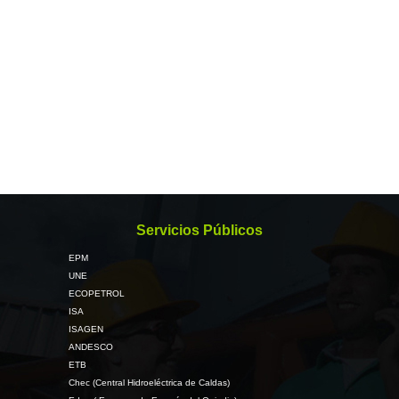
Servicios Públicos
EPM
UNE
ECOPETROL
ISA
ISAGEN
ANDESCO
ETB
Chec (Central Hidroeléctrica de Caldas)