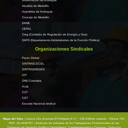
Gobernación de Antioquia
Alcaldía de Medellín
Asamblea de Antioquia
Concejo de Medellín
DANE
CEPAL
Creg (Comisión de Regulación de Energía y Gas)
DAFD (Departamento Administrativo de la Función Pública)
Organizaciones Sindicales
Pacto Global
SINTRAELECOL
SINTRAEMSDES
OIT
ONU Colombia
Acrip
CUT
CGT
Escuela Nacional sindical
Mapa del Sitio
| Carrera 43a (Avenida El Poblado) # 17 - 106 Edificio Latitude - Oficina 705.
PBX: (4) 4449767 | Sindicato de Industria de los Trabajadores Profesionales de las
Empresas de Servicios Públicos Domiciliarios, Complementarios y Conexos - Todos los