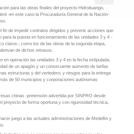
ación para las obras finales del proyecto Hidroituango,
trol
-en este caso la Procuraduría General de la Nación-
eso.
 fin de impedir contratos dirigidos y prevenir acciones que
o para la puesta en funcionamiento de las unidades 3 y 4 -
co claros-
, como los de las obras de la segunda etapa,
 derivan de dichos retrasos.
n en operación las unidades 3 y 4 en la fecha estipulada;
ilidad de un apagón y un consecuente aumento de tarifas
unas estructuras y del vertedero; y riesgos para la entrega
 a más de 50 municipios y corporaciones autónomas
presas chinas
-pretensión advertida por SINPRO desde
el proyecto de forma oportuna y con rigurosidad técnica,
hacer juego a las actuales administraciones de Medellín y
to.