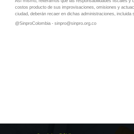
Así mismo, reiteramos que las responsabilidades fiscales y d
costos producto de sus improvisaciones, omisiones y actuaci
ciudad, deberán recaer en dichas administraciones, incluida su
@SinproColombia -
sinpro@sinpro.org.co