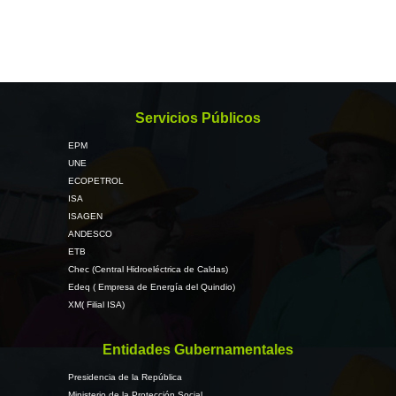
Servicios Públicos
EPM
UNE
ECOPETROL
ISA
ISAGEN
ANDESCO
ETB
Chec (Central Hidroeléctrica de Caldas)
Edeq ( Empresa de Energía del Quindio)
XM( Filial ISA)
Entidades Gubernamentales
Presidencia de la República
Ministerio de la Protección Social